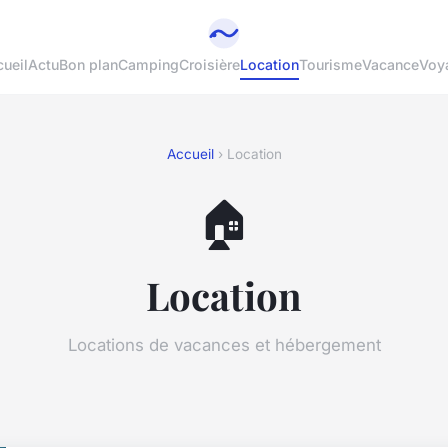
ueil
Actu
Bon plan
Camping
Croisière
Location
Tourisme
Vacance
Voy
Accueil
› Location
🏠
Location
Locations de vacances et hébergement