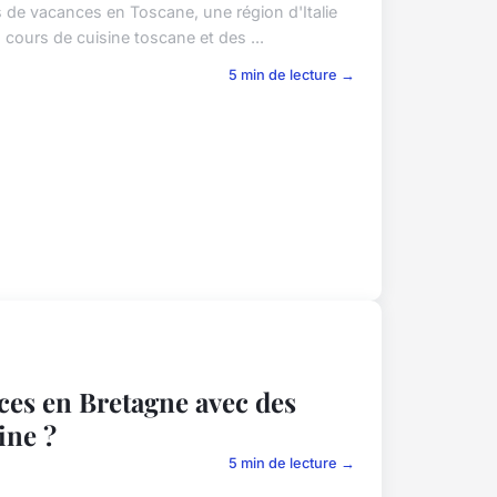
 de vacances en Toscane, une région d'Italie
 cours de cuisine toscane et des ...
5 min de lecture →
es en Bretagne avec des
ine ?
5 min de lecture →