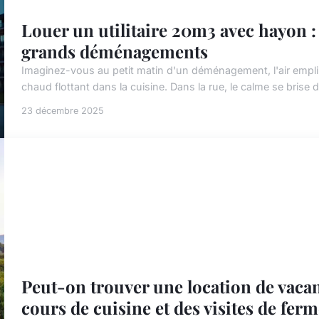
Louer un utilitaire 20m3 avec hayon : 
grands déménagements
Imaginez-vous au petit matin d'un déménagement, l'air empli
chaud flottant dans la cuisine. Dans la rue, le calme se bris
23 décembre 2025
Peut-on trouver une location de vaca
cours de cuisine et des visites de ferm