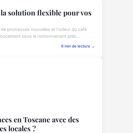
la solution flexible pour vos
 de promesses nouvelles et l'odeur du café
e doucement sous le ronronnement préc...
6 min de lecture →
nces en Toscane avec des
es locales ?