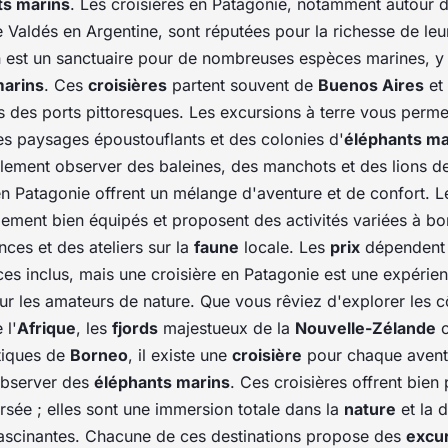
ts marins
. Les croisières en Patagonie, notamment autour d
 Valdés en Argentine, sont réputées pour la richesse de le
n est un sanctuaire pour de nombreuses espèces marines, y
marins
. Ces
croisières
partent souvent de
Buenos Aires
et 
 des ports pittoresques. Les excursions à terre vous perme
es paysages époustouflants et des colonies d'
éléphants ma
lement observer des baleines, des manchots et des lions d
n Patagonie offrent un mélange d'aventure et de confort. L
lement bien équipés et proposent des activités variées à 
ces et des ateliers sur la
faune
locale. Les
prix
dépendent 
ces inclus, mais une croisière en Patagonie est une expérie
r les amateurs de nature. Que vous rêviez d'explorer les c
 l'
Afrique
, les
fjords
majestueux de la
Nouvelle-Zélande
o
otiques de
Borneo
, il existe une
croisière
pour chaque avent
observer des
éléphants marins
. Ces croisières offrent bien
rsée ; elles sont une immersion totale dans la
nature
et la 
ascinantes. Chacune de ces destinations propose des
excu