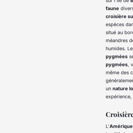
sur l'île de
faune
divers
croisière su
espèces dans
situé au bor
méandres de 
humides. Le
pygmées
se
pygmées
, 
même des c
généralemen
un
nature l
expérience,
Croisièr
L'
Amérique