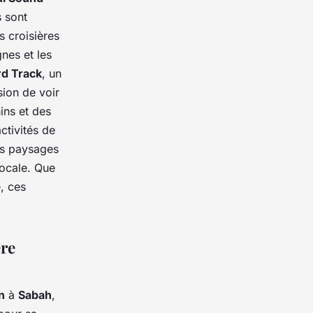
s sont
s croisières
nes et les
rd Track
, un
sion de voir
ins et des
tivités de
es paysages
ocale. Que
, ces
ère
n
à
Sabah
,