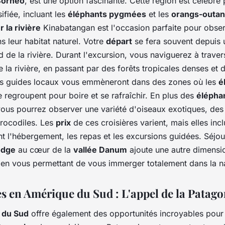
Borneo
, est une option fascinante. Cette région est célèbre
ifiée, incluant les
éléphants pygmées
et les
orangs-outa
r la rivière
Kinabatangan est l'occasion parfaite pour obse
 leur habitat naturel. Votre
départ
se fera souvent depuis
d de la rivière. Durant l'excursion, vous naviguerez à traver
la rivière, en passant par des forêts tropicales denses et 
s guides locaux vous emmèneront dans des zones où les
é
 regroupent pour boire et se rafraîchir. En plus des
élépha
vous pourrez observer une variété d'oiseaux exotiques, des
rocodiles. Les
prix
de ces croisières varient, mais elles incl
t l'hébergement, les repas et les excursions guidées. Séjo
odge
au cœur de la
vallée Danum
ajoute une autre dimensio
 en vous permettant de vous immerger totalement dans la n
es en Amérique du Sud : L'appel de la Patago
 du Sud
offre également des opportunités incroyables pour