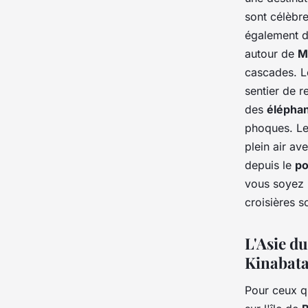
sont célèbre
également de
autour de
M
cascades. L
sentier de 
des
éléphan
phoques. Le
plein air a
depuis le
po
vous soyez 
croisières so
L'Asie du
Kinabat
Pour ceux q