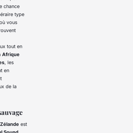
ne chance
néraire type
où vous
rouvent
ux tout en
n
Afrique
es
, les
nt en
t
ux de la
 sauvage
-Zélande
est
ul Sound