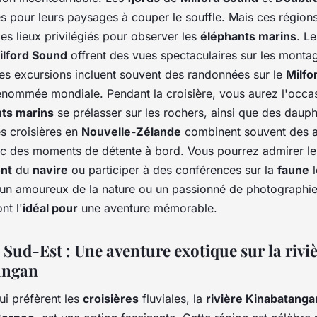
s pour leurs paysages à couper le souffle. Mais ces région
s lieux privilégiés pour observer les
éléphants marins
. Le
ilford Sound
offrent des vues spectaculaires sur les montag
es excursions incluent souvent des randonnées sur le
Milfo
renommée mondiale. Pendant la croisière, vous aurez l'occa
ts marins
se prélasser sur les rochers, ainsi que des dauph
s croisières en
Nouvelle-Zélande
combinent souvent des ac
vec des moments de détente à bord. Vous pourrez admirer l
nt
du
navire
ou participer à des conférences sur la
faune
l
un amoureux de la nature ou un passionné de photographie
nt l'
idéal pour
une aventure mémorable.
 Sud-Est : Une aventure exotique sur la rivi
angan
ui préfèrent les
croisières
fluviales, la
rivière Kinabatanga