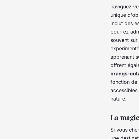
naviguez ve
unique d'ob
inclut des e
pourrez adm
souvent sur 
expérimenté
apprenant s
offrent éga
orangs-out
fonction de 
accessibles 
nature.
La magie 
Si vous che
une destina