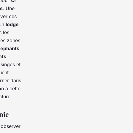
 pour sa
ns
. Une
rver ces
 un
lodge
s les
des zones
léphants
nts
 singes et
uent
urner dans
n à cette
ature.
nie
 observer