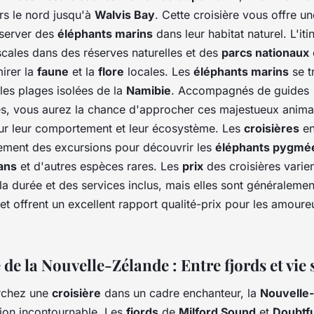
rs le nord jusqu'à
Walvis Bay
. Cette croisière vous offre u
server des
éléphants marins
dans leur habitat naturel. L'iti
scales dans des réserves naturelles et des
parcs nationaux
irer la
faune
et la
flore
locales. Les
éléphants marins
se t
les plages isolées de la
Namibie
. Accompagnés de guides
s, vous aurez la chance d'approcher ces majestueux anima
ur leur comportement et leur écosystème. Les
croisières
e
lement des excursions pour découvrir les
éléphants pygmé
ans
et d'autres espèces rares. Les
prix
des croisières varie
la durée et des services inclus, mais elles sont généralemen
et offrent un excellent rapport qualité-prix pour les amoure
de la Nouvelle-Zélande : Entre fjords et vie
rchez une
croisière
dans un cadre enchanteur, la
Nouvelle
tion incontournable. Les
fjords
de
Milford Sound
et
Doubtf