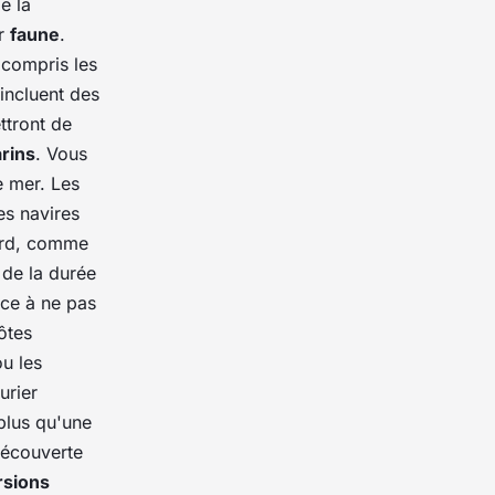
e la
ur
faune
.
 compris les
incluent des
ttront de
rins
. Vous
e mer. Les
es navires
bord, comme
de la durée
nce à ne pas
ôtes
u les
urier
 plus qu'une
découverte
rsions