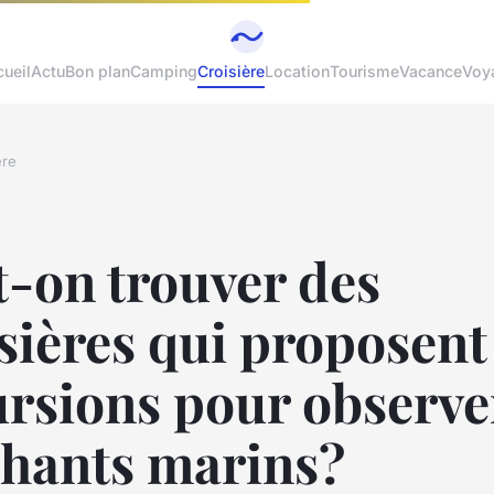
ueil
Actu
Bon plan
Camping
Croisière
Location
Tourisme
Vacance
Voy
ère
-on trouver des
sières qui proposent
rsions pour observer
phants marins?