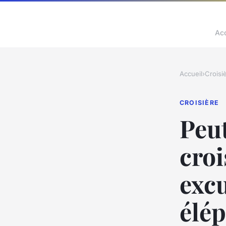
Acc
Accueil
›
Croisi
CROISIÈRE
Peut
croi
excu
élé