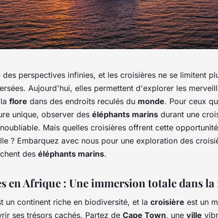
 des perspectives infinies, et les croisières ne se limitent p
ersées. Aujourd'hui, elles permettent d'explorer les merveill
 la
flore
dans des endroits reculés du
monde
. Pour ceux qu
ure unique, observer des
éléphants marins
durant une crois
noubliable. Mais quelles croisières offrent cette opportunité
lle ? Embarquez avec nous pour une exploration des croisi
ochent des
éléphants marins
.
es en Afrique : Une immersion totale dans la
t un continent riche en biodiversité, et la
croisière
est un m
rir ses trésors cachés. Partez de
Cape Town
, une
ville
vibr