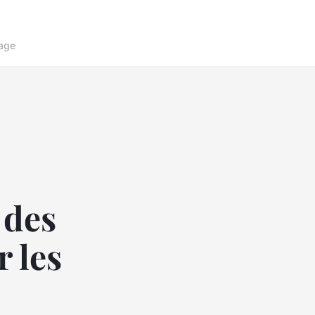
age
 des
 les