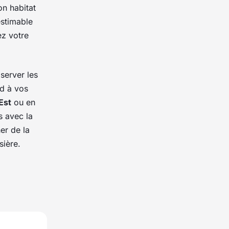
n habitat
estimable
ez votre
server les
nd à vos
Est
ou en
s avec la
er de la
sière.