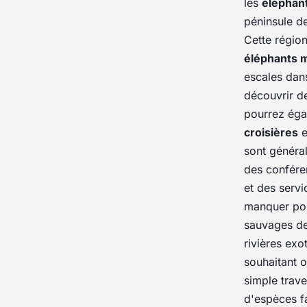
les
éléphan
péninsule de
Cette régio
éléphants 
escales dans
découvrir d
pourrez éga
croisières
e
sont généra
des conféren
et des servi
manquer pou
sauvages de
rivières ex
souhaitant 
simple trave
d'espèces f