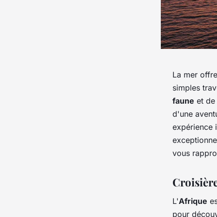
La mer offre
simples trav
faune
et de
d'une avent
expérience i
exceptionne
vous rappr
Croisièr
L'
Afrique
es
pour découv