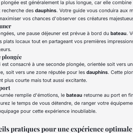
 plongée est généralement la plus longue, car elle combine
et recherche des
dauphins
. Votre guide vous conduira aux m
maximiser vos chances d'observer ces créatures majestueu
euner
longées, une pause déjeuner est prévue à bord du
bateau
. 
s plats locaux tout en partageant vos premières impression
geurs.
 plongée
 est consacré à une seconde plongée, orientée soit vers un 
e, soit vers une zone réputée pour les
dauphins
. Cette plo
 plus courte mais tout aussi excitante.
port
ournée remplie d'émotions, le
bateau
retourne au port en fi
aurez le temps de vous détendre, de ranger votre équipeme
équipage pour cette expérience inoubliable.
eils pratiques pour une expérience optimale