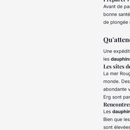
Avant de par
bonne santé
de plongée 
Qu'atten
Une expédi
les
dauphin
Les sites 
La mer Rouge
monde. Des r
abondante v
Erg sont par
Rencontrer
Les
dauphi
Bien que les
sont élevée