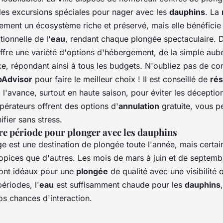
des excursions spéciales pour nager avec les
dauphins
. La
ement un écosystème riche et préservé, mais elle bénéficie
tionnelle de l'
eau
, rendant chaque plongée spectaculaire. D
ffre une variété d'options d'hébergement, de la simple aub
xe, répondant ainsi à tous les budgets. N'oubliez pas de con
pAdvisor
pour faire le meilleur choix ! Il est conseillé de
ré
 l'avance, surtout en haute saison, pour éviter les déceptio
érateurs offrent des options d'
annulation
gratuite, vous p
ifier sans stress.
re période pour plonger avec les dauphins
e est une destination de plongée toute l'année, mais certai
ropices que d'autres. Les mois de mars à juin et de septemb
ont idéaux pour une
plongée
de qualité avec une visibilité 
ériodes, l'
eau
est suffisamment chaude pour les
dauphins
s chances d'interaction.