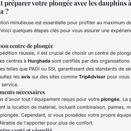
préparer votre plongée avec les dauphins 
a ?
tion minutieuse est essentielle pour profiter au maximum d
 Voici quelques étapes clés pour vous assurer une expérien
 bon centre de plongée
édition réussie, il est crucial de choisir un centre de plong
des centres à
Hurghada
sont certifiés par des organisations
les telles que PADI ou SSI, garantissant des standards de sé
sultez les
avis
sur des sites comme
TripAdvisor
pour vous 
u service.
ments nécessaires
s d'avoir tout l'équipement requis pour votre
plongée
. La 
ent la location de matériel, incluant combinaison, palmes, 
e plongée. Cependant, si vous possédez votre propre équipe
férable de l'apporter pour plus de confort.
otre santé et sécurité