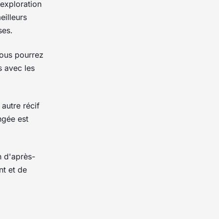
 exploration
eilleurs
ses.
Vous pourrez
s avec les
autre récif
ngée est
n d'après-
nt et de