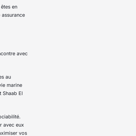
 êtes en
e assurance
ncontre avec
es au
vie marine
t Shaab El
ciabilité.
er avec eux
aximiser vos