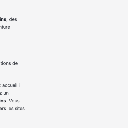
ins
, des
nture
tions de
 accueilli
z un
ins
. Vous
rs les sites