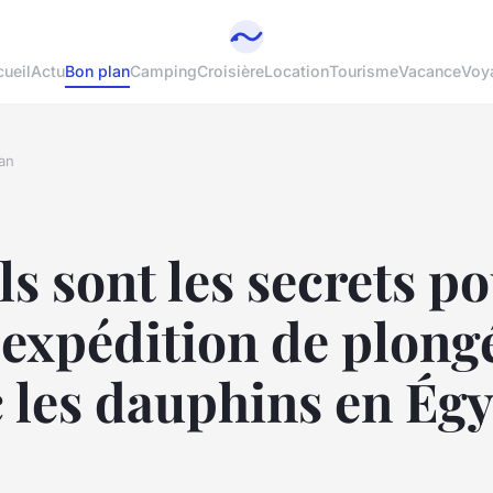
ueil
Actu
Bon plan
Camping
Croisière
Location
Tourisme
Vacance
Voy
an
s sont les secrets p
 expédition de plong
 les dauphins en Ég