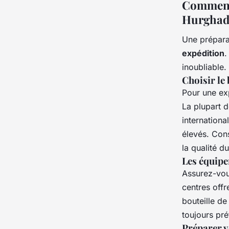
Comment 
Hurghad
Une prépara
expédition
.
inoubliable.
Choisir le
Pour une exp
La plupart 
internationa
élevés. Con
la qualité d
Les équipe
Assurez-vou
centres offr
bouteille d
toujours pré
Préparer v