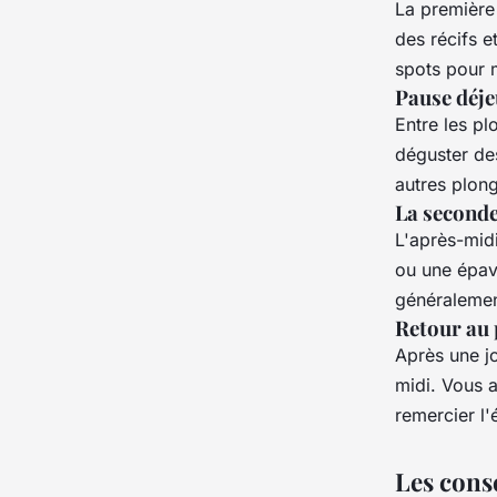
La première
des récifs 
spots pour 
Pause déj
Entre les p
déguster de
autres plon
La seconde
L'après-midi
ou une épav
généralement
Retour au 
Après une j
midi. Vous 
remercier l'
Les cons