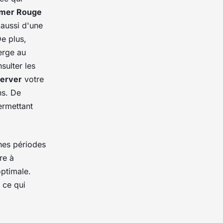
mer Rouge
 aussi d'une
e plus,
erge au
sulter les
server
votre
ns. De
ermettant
nes périodes
re à
optimale.
, ce qui