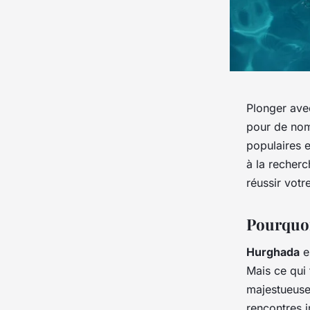
Plonger avec
pour de nom
populaires e
à la recherc
réussir votr
Pourquoi
Hurghada
es
Mais ce qui 
majestueuse
rencontres 