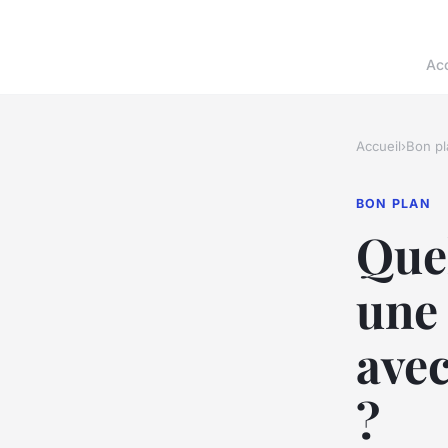
Acc
Accueil
›
Bon pl
BON PLAN
Quel
une
avec
?