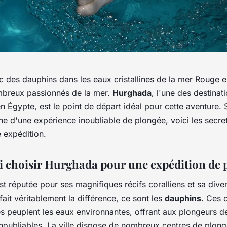
 des dauphins dans les eaux cristallines de la mer Rouge e
breux passionnés de la mer.
Hurghada
, l'une des destinat
n Égypte, est le point de départ idéal pour cette aventure. 
he d'une expérience inoubliable de plongée, voici les secre
e expédition.
 choisir Hurghada pour une expédition de 
t réputée pour ses magnifiques récifs coralliens et sa diver
fait véritablement la différence, ce sont les
dauphins
. Ces 
s peuplent les eaux environnantes, offrant aux plongeurs d
inoubliables. La ville dispose de nombreux centres de plong