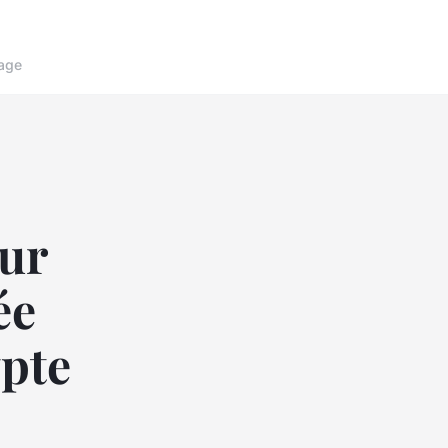
age
our
ée
ypte