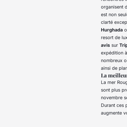
organisent 
est non seul
clarté excep
Hurghada
o
resort de lu
avis
sur
Tri
expédition à
nombreux op
ainsi de plan
La meilleu
La mer Roug
sont plus p
novembre s
Durant ces p
augmente vo