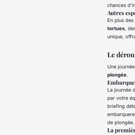
chances d'in
Autres esp
En plus des
tortues
, de
unique, offr
Le dérou
Une journée
plongée
.
Embarquem
La journée d
par votre é
briefing dét
embarquerez
de plongée.
La premiè