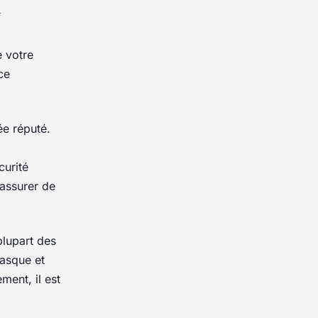
à
e votre
ce
ée réputé.
curité
assurer de
plupart des
masque et
ment, il est